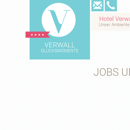
Tel:
+43
Hotel Verwa
Unser Ambiente
525
648
VERWALL
GLÜCKSMOMENTE
23
JOBS U