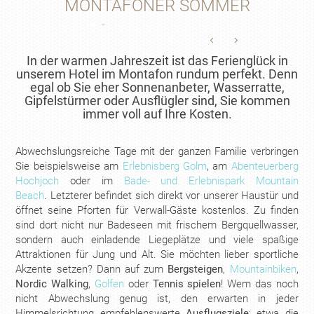
MONTAFONER SOMMER
In der warmen Jahreszeit ist das Ferienglück in
unserem Hotel im Montafon rundum perfekt. Denn
egal ob Sie eher Sonnenanbeter, Wasserratte,
Gipfelstürmer oder Ausflügler sind, Sie kommen
immer voll auf Ihre Kosten.
Abwechslungsreiche Tage mit der ganzen Familie verbringen
Sie beispielsweise am
Erlebnisberg Golm
, am
Abenteuerberg
Hochjoch
oder im
Bade- und Erlebnispark Mountain
Beach
. Letzterer befindet sich direkt vor unserer Haustür und
öffnet seine Pforten für Verwall-Gäste kostenlos. Zu finden
sind dort nicht nur Badeseen mit frischem Bergquellwasser,
sondern auch einladende Liegeplätze und viele spaßige
Attraktionen für Jung und Alt. Sie möchten lieber sportliche
Akzente setzen? Dann auf zum
Bergsteigen
,
Mountainbiken
,
Nordic Walking
,
Golfen
oder
Tennis spielen
! Wem das noch
nicht Abwechslung genug ist, den erwarten in jeder
Himmelsrichtung empfehlenswerte
Ausflugsziele
: etwa die