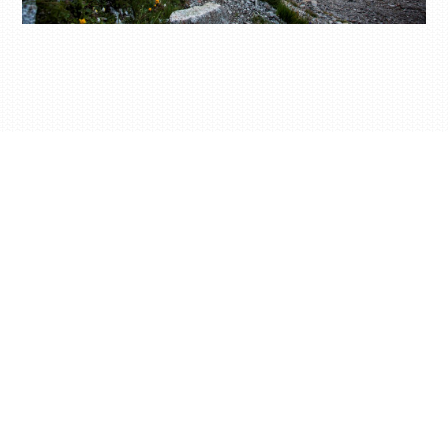
BIKEN & RADFAHREN
Arten von Radfahrern gibt es unzählig viele: gemächlich
erkundende, sportlich ambitionierte, familiär orientierte und
sogar leicht motorisierte. Doch egal welcher Gruppe Sie sich
zugehörig fühlen, rund um unser Bikehotel gehen alle Biker-
Wünsche in Erfüllung.
weiterlesen